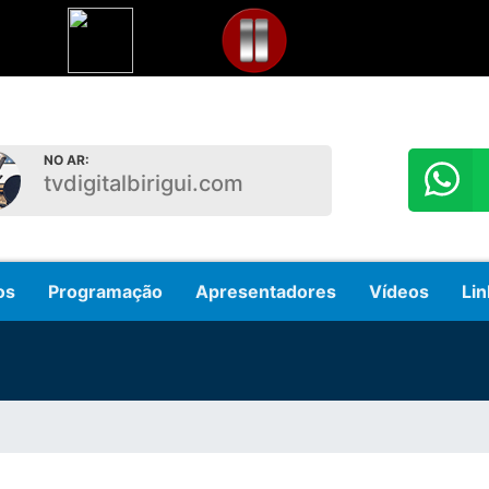
NO AR:
tvdigitalbirigui.com
os
Programação
Apresentadores
Vídeos
Lin