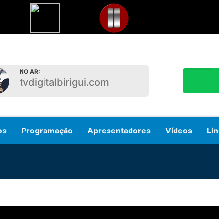
NO AR:
tvdigitalbirigui.com
os
Programação
Apresentadores
Vídeos
Lin