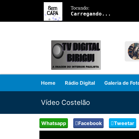
Home
Rádio Digital
Galeria de Fot
Vídeo Costelão
Whatsapp
Facebook
Tweetar